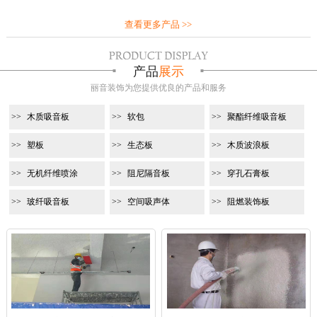
查看更多产品 >>
产品
展示
丽音装饰为您提供优良的产品和服务
木质吸音板
软包
聚酯纤维吸音板
塑板
生态板
木质波浪板
无机纤维喷涂
阻尼隔音板
穿孔石膏板
玻纤吸音板
空间吸声体
阻燃装饰板