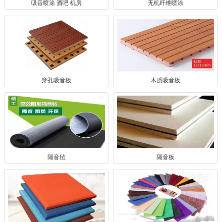
吸音喷涂 酒吧 机房
无机纤维喷涂
穿孔吸音板
木质吸音板
隔音毡
隔音板