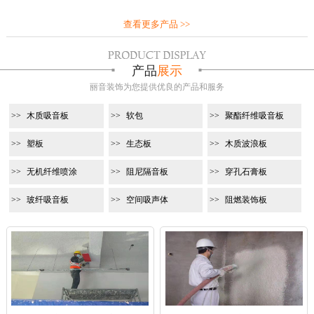
查看更多产品 >>
产品
展示
丽音装饰为您提供优良的产品和服务
木质吸音板
软包
聚酯纤维吸音板
塑板
生态板
木质波浪板
无机纤维喷涂
阻尼隔音板
穿孔石膏板
玻纤吸音板
空间吸声体
阻燃装饰板