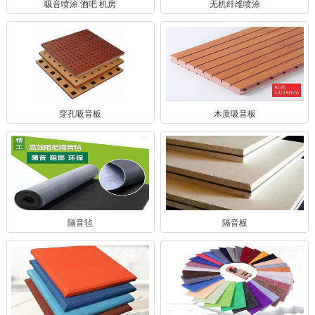
吸音喷涂 酒吧 机房
无机纤维喷涂
穿孔吸音板
木质吸音板
隔音毡
隔音板