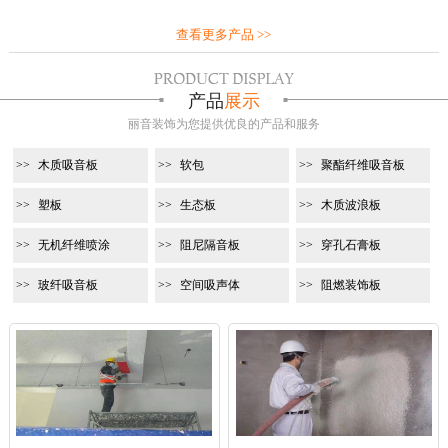
查看更多产品 >>
产品
展示
丽音装饰为您提供优良的产品和服务
木质吸音板
软包
聚酯纤维吸音板
塑板
生态板
木质波浪板
无机纤维喷涂
阻尼隔音板
穿孔石膏板
玻纤吸音板
空间吸声体
阻燃装饰板