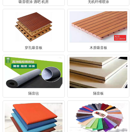
吸音喷涂 酒吧 机房
无机纤维喷涂
穿孔吸音板
木质吸音板
隔音毡
隔音板