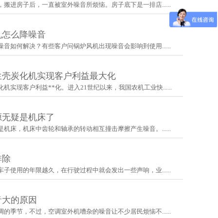
搬进房子后，一直被室外噪音所烦恼。房子底下是一排店......
机怎么降噪音
音如何解决？有些客户问锅炉风机出现噪音会影响到使用......
生壳炭化机实现客户利益最大化
实现客户利益**化。进入21世纪以来，我国农机工业快......
源无疑是机床了
机床，机床中齿轮和轴承的转动相互撞击摩擦产生噪音。......
排除
子使用的年限越久，在行驶过程中就会发出一些声响，业......
音大的原因
的季节，不过，空调室外机嘈杂的噪音让不少居民烦恼不......