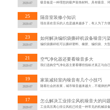
吸音板是一种理想的吸声装饰材料。具有吸音、环保、
2020-07
25
隔音室装修小知识
现在喜欢音乐的人也是越来越多了，有人为了方便省钱
2020-07
23
如何解决编织袋撕碎机设备噪音污
编织袋撕碎机可以撕碎塑料、橡胶、编织袋、大型轮胎
2020-07
21
空气净化器还要看噪音多大
我们选购空气净化器主要看哪些指标才真正与自己切身相
2020-07
19
家装减轻室内噪音有几个小技巧
随着社会的发展，城市噪音越来越大，不规律的声音我
2020-07
17
怎么解决工业排尘风机噪音大的问
工业高压离心排尘风机已经是一种常见的机械设备，它
2020-07