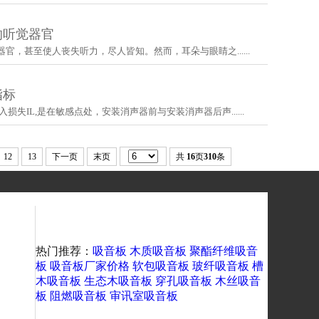
响听觉器官
官，甚至使人丧失听力，尽人皆知。然而，耳朵与眼睛之......
指标
损失IL,是在敏感点处，安装消声器前与安装消声器后声......
12
13
下一页
末页
共
16
页
310
条
热门推荐：
吸音板
木质吸音板
聚酯纤维吸音
板
吸音板厂家价格
软包吸音板
玻纤吸音板
槽
木吸音板
生态木吸音板
穿孔吸音板
木丝吸音
板
阻燃吸音板
审讯室吸音板