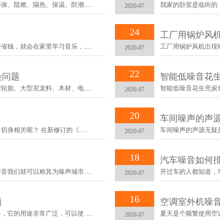
阻燃、隔热、保温、防潮......
我家的卧室是临街的，
2020-07
24
工厂用锅炉风
，就会在家里学习音乐，......
工厂用锅炉风机出现噪
2020-07
22
染问题
智能低噪音花
、大型尼龙料、木材、电......
智能低噪音花生壳炭化机
2020-07
20
车间噪声的声
关呢？ 在新修订的《......
车间噪声的声源无疑是
2020-07
18
汽车噪音如何
们就可以称其为噪声城市......
开过车的人都知道，车
2020-07
16
题
空调室外机噪
的用途非常广泛，可以使......
夏天是个频繁使用空调
2020-07