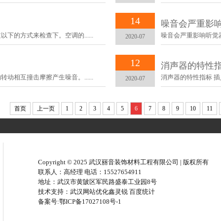
14
噪音会严重影
的方式来检查下。空调的......
噪音会严重影响听觉器
2020-07
12
消声器的特性
相互撞击摩擦产生噪音。......
消声器的特性指标 插入
2020-07
首页
上一页
1
2
3
4
5
6
7
8
9
10
11
Copyright © 2025 武汉丽音装饰材料工程有限公司 | 版权所有
联系人：高经理 电话：15527654911
地址：武汉市黄陂区军民路盛泰工业园8号
技术支持：
武汉网站优化
鑫灵锐
百度统计
备案号:
鄂ICP备17027108号-1