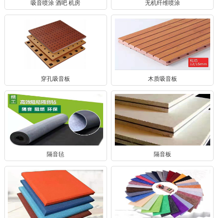
吸音喷涂 酒吧 机房
无机纤维喷涂
穿孔吸音板
木质吸音板
隔音毡
隔音板