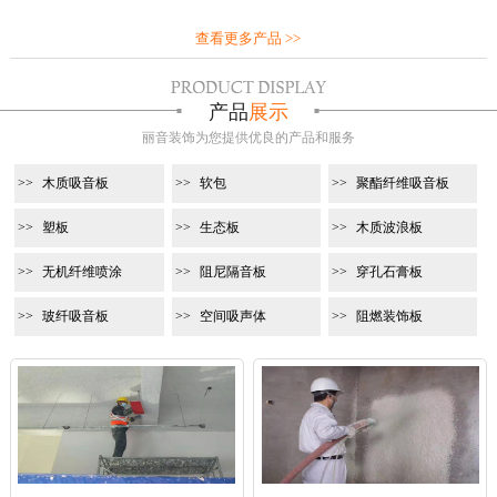
查看更多产品 >>
产品
展示
丽音装饰为您提供优良的产品和服务
木质吸音板
软包
聚酯纤维吸音板
塑板
生态板
木质波浪板
无机纤维喷涂
阻尼隔音板
穿孔石膏板
玻纤吸音板
空间吸声体
阻燃装饰板