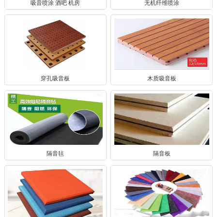
吸音喷涂 酒吧 机房
无机纤维喷涂
穿孔吸音板
木质吸音板
隔音毡
隔音板