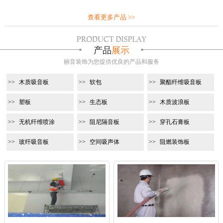
查看更多产品 >>
产品
展示
丽音装饰为您提供优良的产品和服务
木质吸音板
软包
聚酯纤维吸音板
塑板
生态板
木质波浪板
无机纤维喷涂
阻尼隔音板
穿孔石膏板
玻纤吸音板
空间吸声体
阻燃装饰板