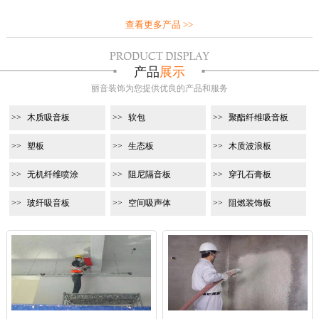
查看更多产品 >>
产品
展示
丽音装饰为您提供优良的产品和服务
木质吸音板
软包
聚酯纤维吸音板
塑板
生态板
木质波浪板
无机纤维喷涂
阻尼隔音板
穿孔石膏板
玻纤吸音板
空间吸声体
阻燃装饰板