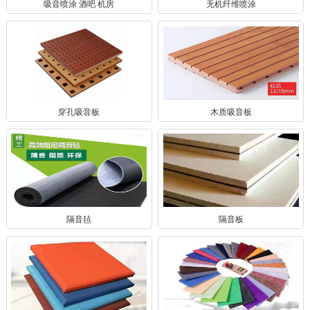
吸音喷涂 酒吧 机房
无机纤维喷涂
穿孔吸音板
木质吸音板
隔音毡
隔音板