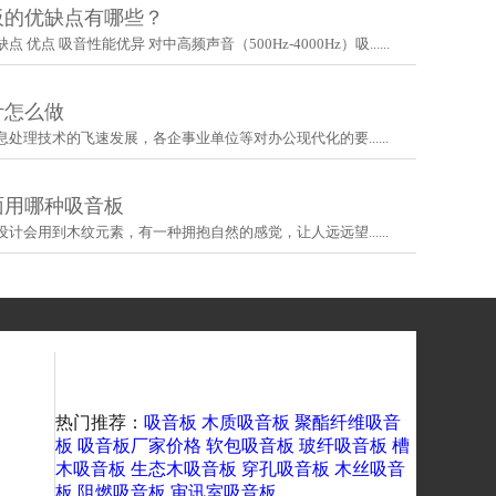
板的优缺点有哪些？
点‌ 吸音性能优异‌ 对中高频声音（500Hz-4000Hz）吸......
计怎么做
处理技术的飞速发展，各企事业单位等对办公现代化的要......
面用哪种吸音板
计会用到木纹元素，有一种拥抱自然的感觉，让人远远望......
热门推荐：
吸音板
木质吸音板
聚酯纤维吸音
板
吸音板厂家价格
软包吸音板
玻纤吸音板
槽
木吸音板
生态木吸音板
穿孔吸音板
木丝吸音
板
阻燃吸音板
审讯室吸音板