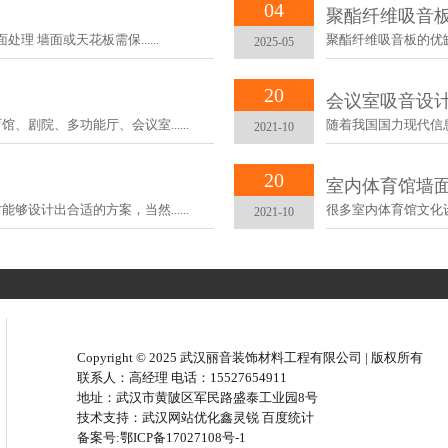
04
聚酯纤维吸音
‌ 墙面或天花板需保......
聚酯纤维吸音板的优缺点 优
2025-05
20
会议室吸音设
剧院、多功能厅、会议室......
随着我国国力现代信息
2021-10
20
室内体育馆墙
设计出合适的方案，当然......
很多室内体育馆文化设
2021-10
Copyright © 2025 武汉丽音装饰材料工程有限公司 | 版权所有
联系人：高经理 电话：15527654911
地址：武汉市黄陂区军民路盛泰工业园8号
技术支持：
武汉网站优化
鑫灵锐
百度统计
备案号:
鄂ICP备17027108号-1