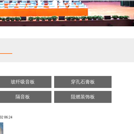
玻纤吸音板
穿孔石膏板
隔音板
阻燃装饰板
 06:24