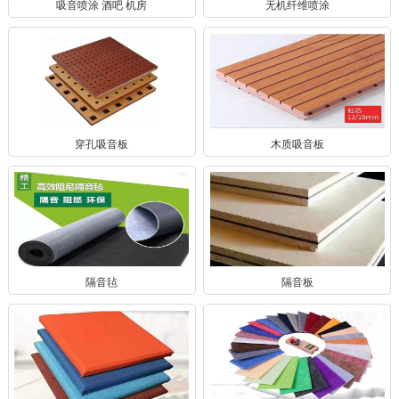
吸音喷涂 酒吧 机房
无机纤维喷涂
穿孔吸音板
木质吸音板
隔音毡
隔音板