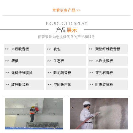
查看更多产品 >>
产品
展示
丽音装饰为您提供优良的产品和服务
木质吸音板
软包
聚酯纤维吸音板
塑板
生态板
木质波浪板
无机纤维喷涂
阻尼隔音板
穿孔石膏板
玻纤吸音板
空间吸声体
阻燃装饰板